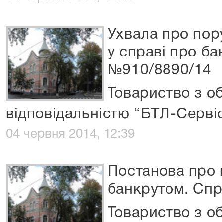
Ухвала про по
у справі про б
№910/8890/14
Товариство з 
відповідальністю “БТЛ-Серві
04 червня 2014, 12:39
Постанова про
банкрутом. Спр
Товариство з 