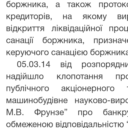
боржника, а також протоко
кредиторів, на якому ви
відкриття ліквідаційної пр
санації боржника, признач
керуючого санацією боржника
05.03.14 від розпоряд
надійшло клопотання п
публічного акціонерного 
машинобудівне науково-вир
М.В. Фрунзе” про банкру
обмеженою відповідальністю “