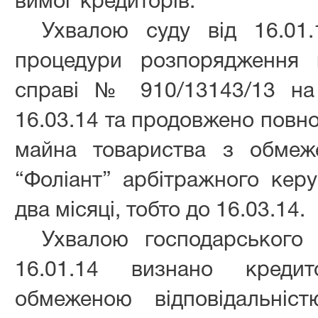
вимог кредиторів.
Ухвалою суду від 16.01
процедури розпорядження
справі № 910/13143/13 на 
16.03.14 та продовжено повн
майна товариства з обмеже
“Фоліант” арбітражного кер
два місяці, тобто до 16.03.14.
Ухвалою господарського 
16.01.14 визнано креди
обмеженою відповідальніст