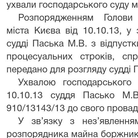
ухвали господарського суду мі
Розпорядженням Голови 
міста Києва від 10.10.13, у
судді Паська М.В. з відпуст
процесуальних строків, с
передано для розгляду судді 
Ухвалою господарського 
10.10.13 суддя Пасько М.
910/13143/13 до свого прова
У зв’язку з нез’явлення
розпорядника майна боржник