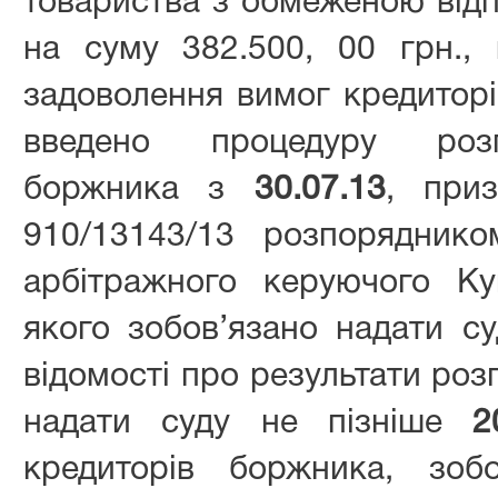
товариства з обмеженою відп
на суму 382.500, 00 грн.,
задоволення вимог кредитор
введено процедуру роз
боржника з
30.07.13
, при
910/13143/13 розпорядник
арбітражного керуючого Ку
якого зобов’язано надати с
відомості про результати роз
надати суду не пізніше
2
кредиторів боржника, зобо