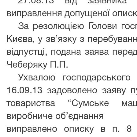
27.08.13 від заявника
виправлення допущеної описк
За резолюцією Голови гос
Києва, у зв’язку з перебуван
відпустці, подана заява пере
Чеберяку П.П.
Ухвалою господарського 
16.09.13 задоволено заяву п
товариства “Сумське маш
виробниче об’єднання
виправлено описку в п. 8 