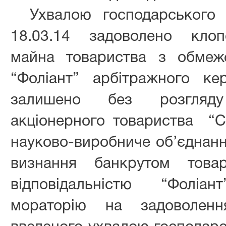
Ухвалою господарського 
18.03.14 задоволено клоп
майна товариства з обмеже
“Фоліант” арбітражного ке
залишено без розгляду
акціонерного товариства
“С
науково-виробниче об’єднанн
визнання банкрутом това
відповідальністю “Фоліа
мораторію на задоволенн