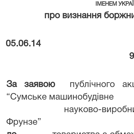
ІМЕНЕМ УКРА
про визнання боржн
05.06.14
9
За заявою
публічного ак
“Сумське машинобудівне
науково-виробни
Фрунзе”