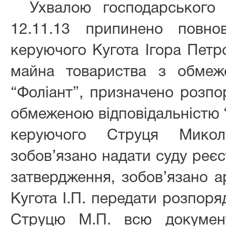
Ухвалою господарського 
12.11.13 припинено повно
керуючого Кугота Ігора Петр
майна товариства з обмеже
“Фоліант”, призначено розпо
обмеженою відповідальністю 
керуючого Струця Микол
зобов’язано надати суду реєс
затвердження, зобов’язано а
Кугота І.П. передати розпор
Струцю М.П. всю документ