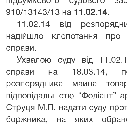
підсумкового судового з
910/13143/13 на
11.02.14
.
11.02.14 від розпоряд
надійшло клопотання про 
справи.
Ухвалою суду від 11.02.
справи на 18.03.14, по
розпорядника майна това
відповідальністю “Фоліант” 
Струця М.П. надати суду прот
боржника, на яких обрано