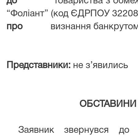
до
товариства з обме
“Фоліант” (код ЄДРПОУ 32208
про
визнання банкруто
Представники:
не з’явились
ОБСТАВИНИ
Заявник звернувся до