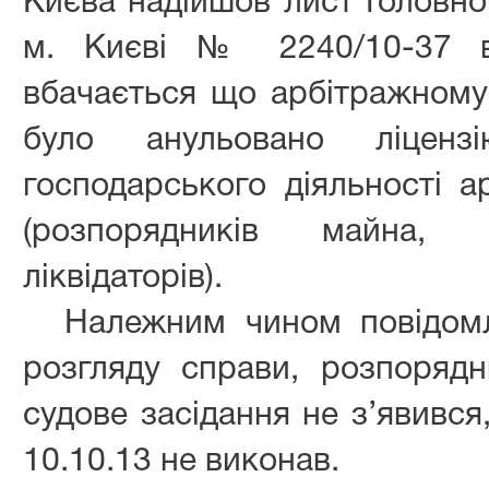
Києва надійшов лист Головног
м. Києві № 2240/10-37 ві
вбачається що арбітражному 
було анульовано ліцен
господарського діяльності а
(розпорядників майна, 
ліквідаторів).
Належним чином повідомл
розгляду справи, розпоряд
судове засідання не з’явився
10.10.13 не виконав.