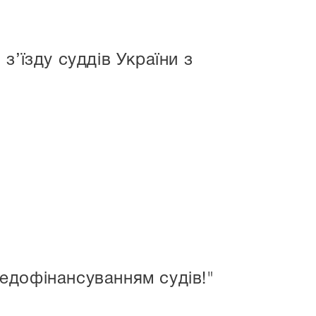
з’їзду суддів України з
едофінансуванням судів!"