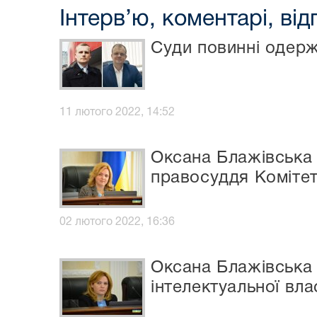
Інтерв’ю, коментарі, від
Суди повинні одерж
11 лютого 2022, 14:52
Оксана Блажівська 
правосуддя Комітет
02 лютого 2022, 16:36
Оксана Блажівська 
інтелектуальної вла