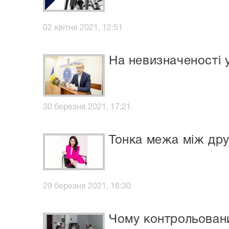
02 квітня 2021, 12:51
На невизначеності 
30 березня 2021, 17:21
Тонка межа між дру
29 березня 2021, 16:30
Чому контрольован