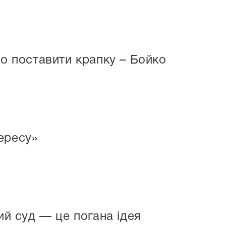
но поставити крапку – Бойко
ересу»
й суд — це погана ідея