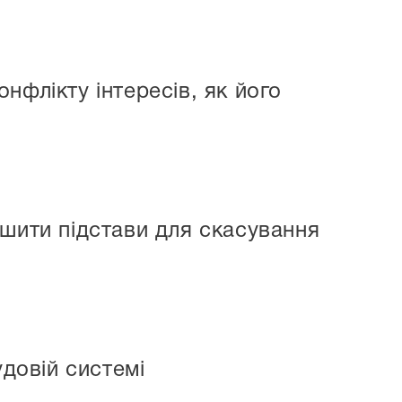
нфлікту інтересів, як його
ншити підстави для скасування
удовій системі