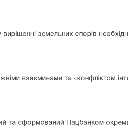
у вирішенні земельних спорів необхід
жніми взаєминами та «конфліктом інт
ий та сформований Нацбанком окреми