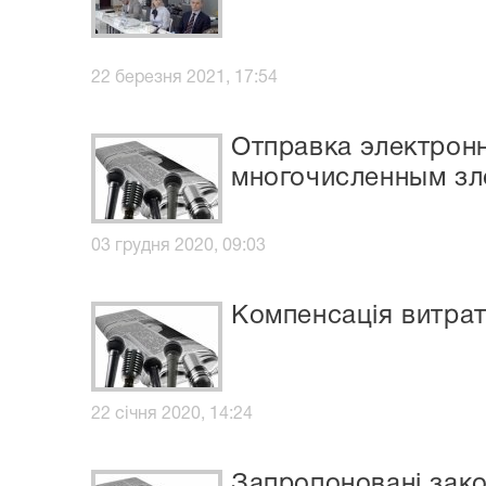
22 березня 2021, 17:54
Отправка электрон
многочисленным зл
03 грудня 2020, 09:03
Компенсація витрат
22 січня 2020, 14:24
Запропоновані зак