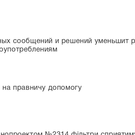
ных сообщений и решений уменьшит р
оупотреблениям
 на правничу допомогу
онопроектом №2314 фільтри сприятим