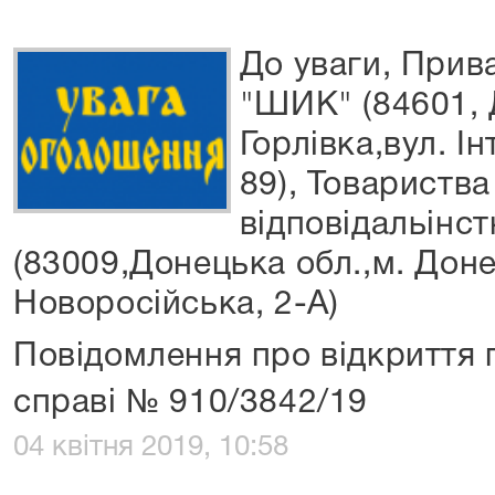
До уваги, Прив
"ШИК" (84601, 
Горлівка,вул. І
89), Товариств
відповідальінс
(83009,Донецька обл.,м. Доне
Новоросійська, 2-А)
Повідомлення про відкриття
справі № 910/3842/19
04 квітня 2019, 10:58