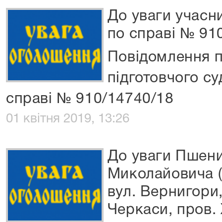
До уваги учасн
по справі № 91
Повідомлення 
підготовчого су
справі № 910/14740/18
01 квітня 2019, 13:26
До уваги Пшени
Миколайовича (
вул. Вернигори, 
Черкаси, пров. Х