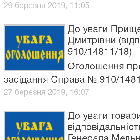
29 березня 2019, 11:05
До уваги Прищ
Дмитрівни (від
910/14811/18)
Оголошення про
засідання Справа № 910/148
27 березня 2019, 16:07
До уваги товар
відповідальніс
Генерала Мельн