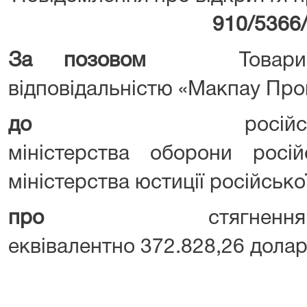
910/5366
За позовом
Товар
відповідальністю «Макпау Пр
до
російської феде
міністерства оборони рос
міністерства юстиції російсько
про
стягнення 15.625
еквівалентно 372.828,26 дола