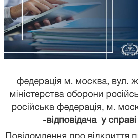
федерація м. москва, вул. жи
міністерства оборони російсь
російська федерація, м. моск
-
в
ідповідач
а
у справі
Повідомлення про відкриття