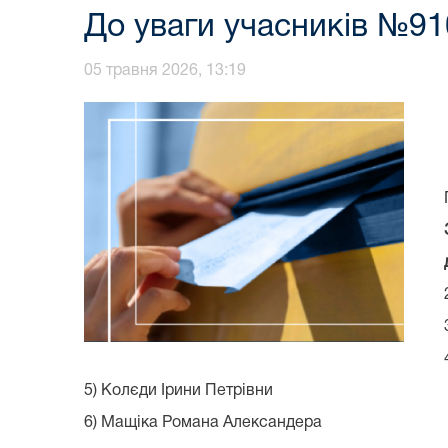
До уваги учасників №91
05 травня 2026, 13:19
5) Колєди Ірини Петрівни
6) Мащіка Романа Александера