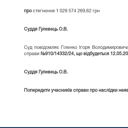
про
стягнення 1 029 574 269,62 грн
Суддя Гулевець О.В.
Суд повідомляє Гіленко Ігоря Володимировича
справи
№
910/14332/24
, що відбудеться 12.05.2
Суддя Гулевець О.В.
Попередити учасників справи про наслідки неявк