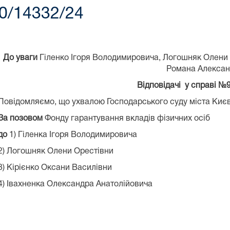
0/14332/24
До уваги
Гіленко Ігоря Володимировича, Логошняк Олени 
Романа Алекса
Відповідачі у справі №
Повідомляємо, що ухвалою Господарського суду міста Києв
За позовом
Фонду гарантування вкладів фізичних осіб
до
1) Гіленка Ігоря Володимировича
2) Логошняк Олени Орестівни
3) Кірієнко Оксани Василівни
4) Івахненка Олександра Анатолійовича