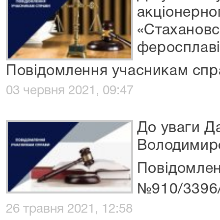
акціонерно
«Стахановс
феросплаві
Повідомлення учасникам спр
03 червня 2021, 09:47
До уваги Д
Володимир
Повідомлен
№910/3396
26 травня 2021, 12:58