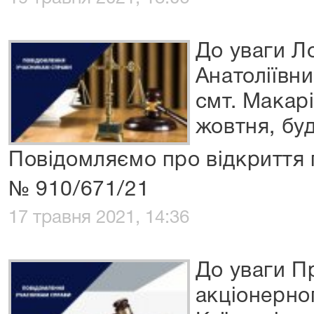
До уваги Л
Анатоліївни
смт. Макарі
жовтня, буд
Повідомляємо про відкриття 
№ 910/671/21
17 травня 2021, 14:36
До уваги П
акціонерно