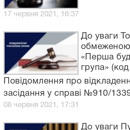
17 червня 2021, 16:37
До уваги Т
обмеженою 
«Перша буд
група» (ко
Повідомлення про відкладенн
засідання у справі №910/133
08 червня 2021, 17:31
До уваги П