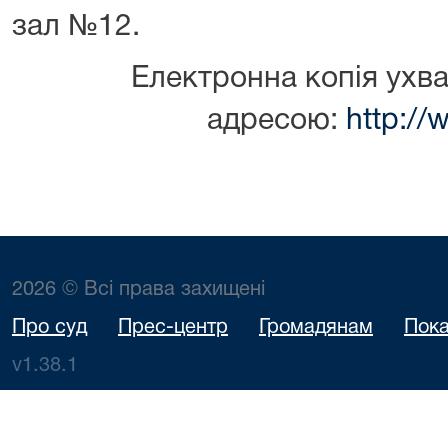
зал №12.
Електронна копія ухва
адресою:
http://
2026 © Всі права захищені
Про суд
Прес-центр
Громадянам
Пока
v1.38.1