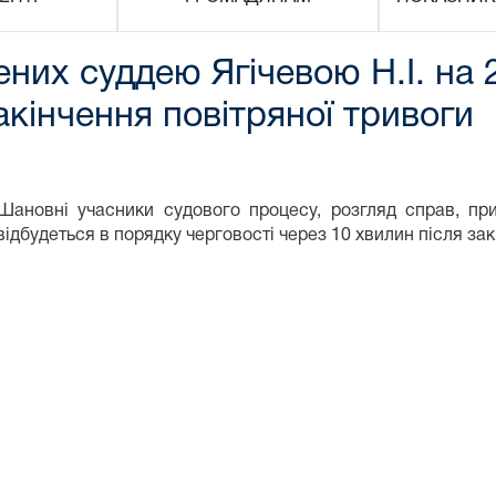
них суддею Ягічевою Н.І. на 
акінчення повітряної тривоги
Шановні учасники судового процесу, розгляд справ, при
відбудеться в порядку черговості через 10 хвилин після зак