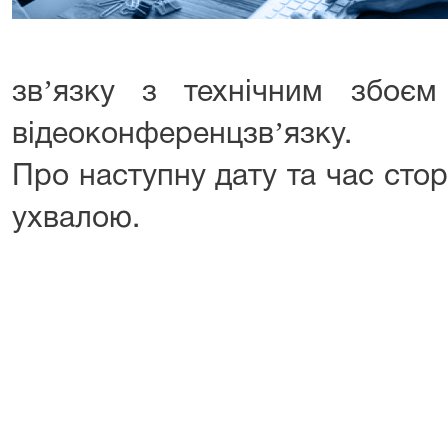
звʼязку з технічним збоєм
відеоконференцзвʼязку.
Про наступну дату та час сто
ухвалою.