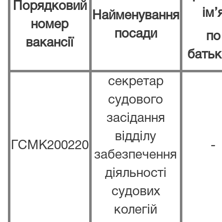
Порядковий
ім
’
Найменування
номер
посади
по
вакансії
батьк
секретар
судового
засідання
відділу
ГСМК200220
-
забезпечення
діяльності
судових
колегій