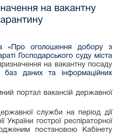
значення на вакантну
карантину
ва «Про оголошення добору з
араті Господарського суду міста
призначення на вакантну посаду
ня баз даних та інформаційних
иний портал вакансій державної
ержавної служби на період дії
ї України гострої респіраторної
ердженим постановою Кабінету