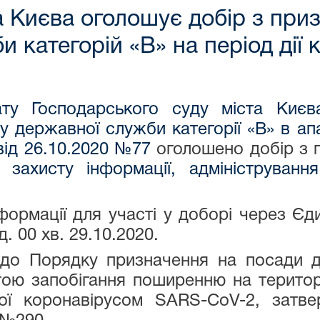
а Києва оголошує добір з при
 категорій «В» на період дії 
рату Господарського суду міста Киє
 державної служби категорії «В» в ап
від 26.10.2020 №77
оголошено добір з 
лу захисту інформації, адмініструван
формації для участі у доборі через Єд
д. 00 хв. 29.10.2020.
 до Порядку призначення на посади д
ою запобігання поширенню на територі
ої коронавірусом SARS-CoV-2, затв