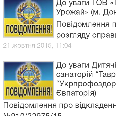
До уваги ТОВ «
Урожай» (м. До
Повідомлення п
розгляду спра
21 жовтня 2015, 11:04
До уваги Дитячі
санаторій “Тав
“Укрпрофоздоро
Євпаторія)
Повідомлення про відкладенн