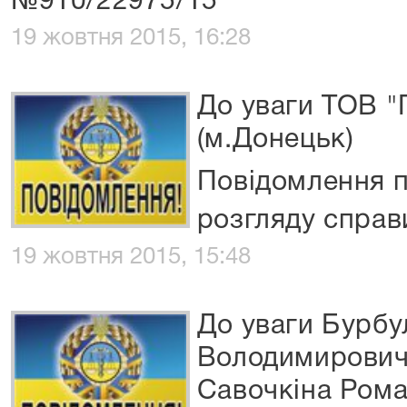
№910/22975/15
19 жовтня 2015, 16:28
До уваги ТОВ 
(м.Донецьк)
Повідомлення п
розгляду спра
19 жовтня 2015, 15:48
До уваги Бурбу
Володимировича
Савочкіна Ром