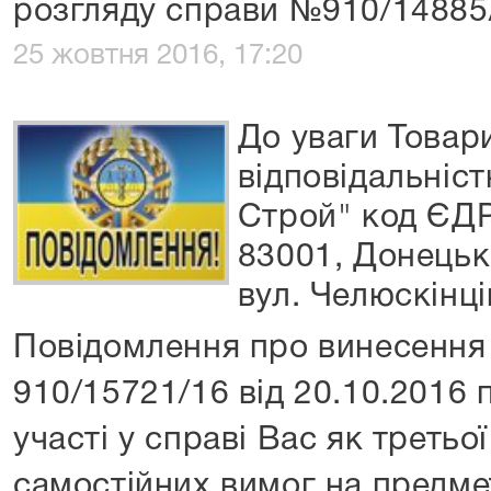
розгляду справи №910/14885
25 жовтня 2016, 17:20
До уваги Товар
відповідальніст
Строй" код ЄД
83001, Донецька
вул. Челюскінці
Повідомлення про винесення 
910/15721/16 від 20.10.2016 
участі у справі Вас як третьо
самостійних вимог на предме