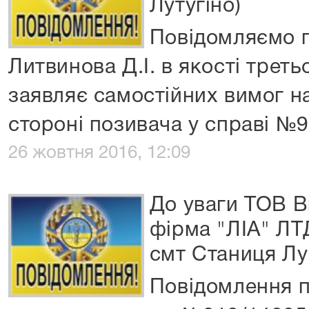
Лутугіно)
Повідомляємо 
Литвинова Д.І. в якості треть
заявляє самостійних вимог н
стороні позивача у справі №
26 жовтня 2016, 12:09
До уваги ТОВ 
фірма "ЛІА" ЛТД
смт Станиця Лу
Повідомлення п