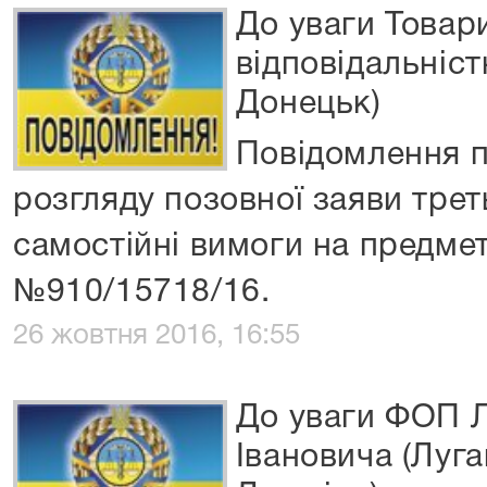
До уваги Товар
відповідальніс
Донецьк)
Повідомлення п
розгляду позовної заяви трет
самостійні вимоги на предмет
№910/15718/16.
26 жовтня 2016, 16:55
До уваги ФОП 
Івановича (Луга