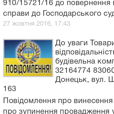
910/15721/16 до повернення 
справи до Господарського суд
27 жовтня 2016, 17:43
До уваги Товар
відповідальніс
будівельна ком
32164774 83060
Донецьк, вул. Ш
163
Повідомлення про винесення 
про зупинення провадження 