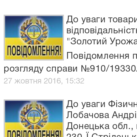
До уваги товар
відповідальніст
"Золотий Урожа
Повідомлення п
розгляду справи №910/19330
27 жовтня 2016, 15:32
До уваги Фізич
Лобачова Андрі
Донецька обл., 